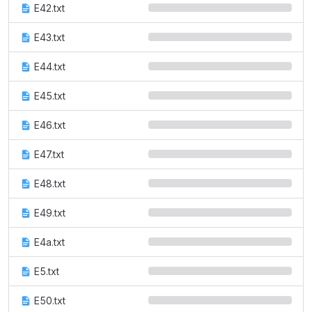
E42.txt
E43.txt
E44.txt
E45.txt
E46.txt
E47.txt
E48.txt
E49.txt
E4a.txt
E5.txt
E50.txt