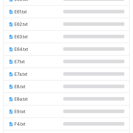
E61.txt
E62.txt
E63.txt
E64.txt
E7.txt
E7a.txt
E8.txt
E8a.txt
E9.txt
F4.txt