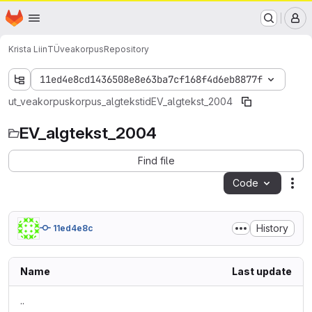
We will be moving authentication from Clarin to MyAccessID in the next f
Homepage
Skip to main content
M
Krista Liin
TÜveakorpus
Repository
11ed4e8cd1436508e8e63ba7cf168f4d6eb8877f
ut_veakorpus
korpus_algtekstid
EV_algtekst_2004
EV_algtekst_2004
Find file
Code
Act
History
11ed4e8c
Name
Last update
..